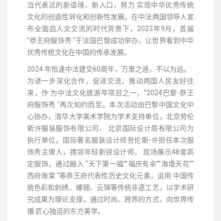
当代表达的新语境、新入口，努力 实现中华优秀传统
文化的创造性转化和创新性发展。在中法两国领导人宣
布全面启人文交流的时代背景下，2023年9月，首届
“恭王府服饰秀 “于法国巴黎成功举办，让世界看到中华
优秀传统文化在中国的传承发展。
2024 年恰逢中法建交
60周年，万里之遥，不以为远。
为进一步深化合作，促进交流，推动两国人⺠友好往
来，作
为中法文化旅游年项目之一，”2024巴黎-恭王
府服饰秀 “再次如约而至。本次活动由巴黎中国文化中
心协办，清华大学美术学院为学术支持单位，北京劳伦
斯许服装服饰有限公司、 北京国际设计周有限公司为
执行单位。国际著名服装设计师劳伦斯-许担任本次服
饰秀主理人，携领年轻新锐设计师， 现场展示48套高
定服饰，通过融入 “天下第一福””福庆有余””海墁天花””
⻄府海棠 “等恭王府代表性历史文化元素，运用 中国传
统色彩和刺绣、螺钿、云锦等传统非遗工艺，以学术研
究成果为理论支撑，通过时尚、跨界的方式，向世界传
播 匠心独运的东方美学。