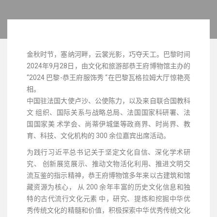
金秋时节，塞纳河畔，云裳光影，巧夺天工。巴黎时间
2024年9月
28日，由文化和旅游部恭王府博物馆主办的
“2024 巴黎-恭王府服饰秀 “在巴黎瓦格拉姆大厅惊艳亮
相。
中国驻法国大使卢沙、公使陈力，以及来自联合国教科
文 组织、国际关系与战略总局、法国国家科研署、法
国国家美 术学会、尚蒂伊城堡等政商界、时尚界、教
育、科技、文化机构的 300 余位嘉宾出席活动。
为践行习近平总书记关于坚定文化自信、深化学术研
究、 创新展览展示、推动文物活化利用、推进文明交
流互鉴的指示精神，恭王府博物馆多年来以古建筑和馆
藏资源为核心， 从 200 余年丰富的历史文化信息和独
特的古代流行文化元素 中，研究、提炼和挖掘中华优
秀传统文化的精髓和价值，积极探索中华优秀传统文化