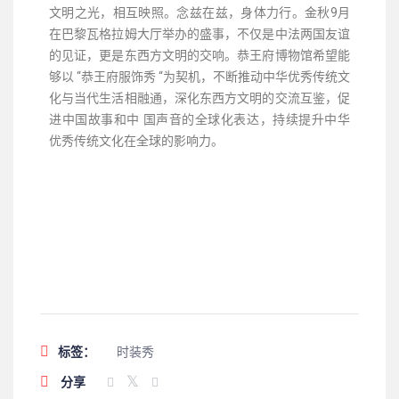
文明之光，相互映照。念兹在兹，身体力行。金秋9月
在巴黎瓦格拉姆大厅举办的盛事，不仅是中法两国友谊
的⻅证，更是东⻄方文明的交响。恭王府博物馆希望能
够以 “恭王府服饰秀 “为契机，不断推动中华优秀传统文
化与当代生活相融通，深化东⻄方文明的交流互鉴，促
进中国故事和中 国声音的全球化表达，持续提升中华
优秀传统文化在全球的影响力。
标签：
时装秀
分享