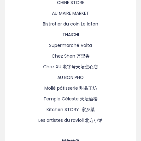
CHINE STORE
AU MAIRE MARKET
Bistrotier du coin Le lafon
THAICHI
Supermarché Volta
Chez Shen 万里香
Chez XU 老字号天坛点心店
AU BON PHO
Mollé pâtisserie 甜品工坊
Temple Céleste 天坛酒楼
Kitchen STORY 家乡菜
Les artistes du ravioli 北方小馆