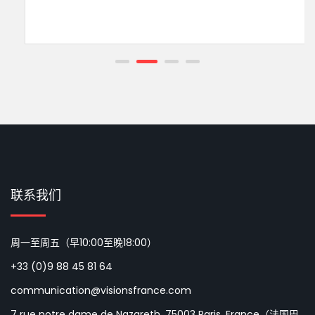
联系我们
周一至周五（早10:00至晚18:00）
+33 (0)9 88 45 81 64
communication@visionsfrance.com
7 rue notre dame de Nazareth, 75003 Paris, France（法国巴