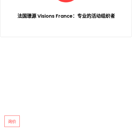
法国璟源 Visions France：专业的活动组织者
联系我们
周一至周五（早10:00至晚18:00）
+33 (0)9 88 45 81 64
communication@visionsfrance.com
7 rue notre dame de Nazareth, 75003 Paris, France（法国巴
黎）
询价