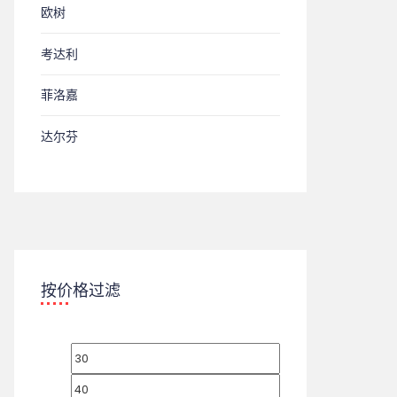
欧树
考达利
菲洛嘉
达尔芬
按价格过滤