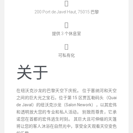
200 Port de Javel Haut, 75015 巴黎
提供 3 个休息室
可私有化
关于
在纽沃克沙龙的巴黎天空下庆祝。 位于塞纳河和天空
之间的巨大光之宝石，位于第 15 区贾瓦勒码头（Quai
de Javal）的纽沃克沙龙（Salon Nework），以其宏伟
和透明放大您的专业和私人活动。 别致而尊贵，它承
诺您在首都的宏伟逃生时刻。 其巨大且可伸缩的天篷
将让您的客人沐浴在自然光中，享受全天观看天空变色