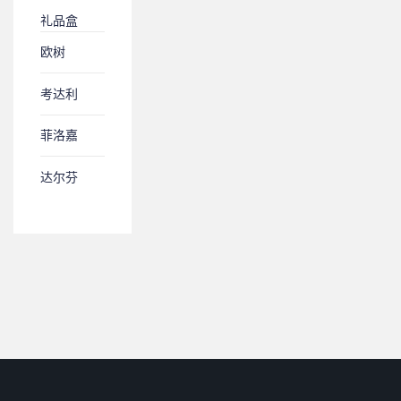
礼品盒
欧树
考达利
菲洛嘉
达尔芬