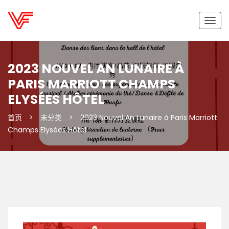
切
换
导
航
2023 NOUVEL AN LUNAIRE À
PARIS MARRIOTT CHAMPS
ELYSÉES HÔTEL
首页
>
未分类
>
2023 Nouvel An Lunaire à Paris Marriott
Champs Elysées Hôtel