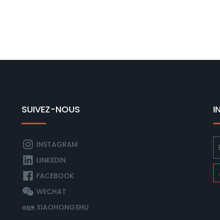
SUIVEZ-NOUS
I
INSTAGRAM
LINKEDIN
FACEBOOK
WECHAT
XIAOHONGSHU