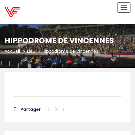
Bascu
la
navig
HIPPODROME DE VINCENNES
Accueil
Lieu
Hippodrome de Vincennes
Partager