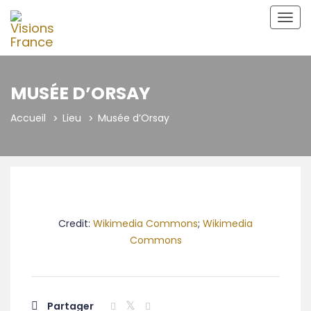
Bascu
la
navig
MUSÉE D’ORSAY
Accueil
Lieu
Musée d’Orsay
Credit:
Wikimedia Commons
;
Wikimedia
Commons
Partager